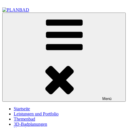
Zum
Inhalt
springen
PLANBAD
Design Dein Bad
Menü
Startseite
Leistungen und Portfolio
Themenbad
3D-Badplanungen